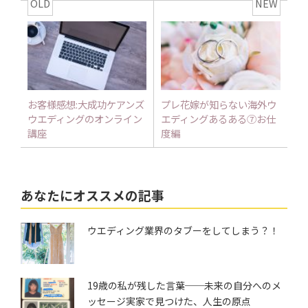
OLD
NEW
お客様感想:大成功ケアンズ
プレ花嫁が知らない海外ウ
ウエディングのオンライン
エディングあるある⑦お仕
講座
度編
あなたにオススメの記事
ウエディング業界のタブーをしてしまう？！
19歳の私が残した言葉──未来の自分へのメ
ッセージ実家で見つけた、人生の原点