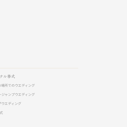
ナル挙式
の場所でのウエディング
ージャンプウエディング
プウエディング
挙式