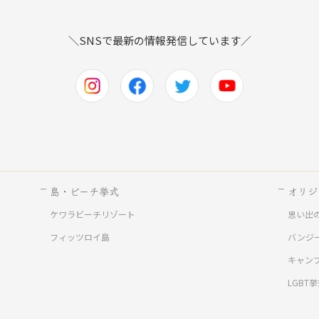
＼SNSで最新の情報発信しています／
島・ビーチ挙式
オリジ
ケワラビーチリゾート
思い出
ド
フィッツロイ島
バンジ
キャン
LGBT