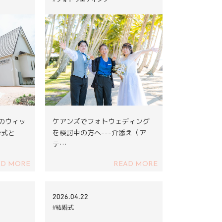
ズのウィッ
ケアンズでフォトウェディング
挙式と
を検討中の方へ---介添え（ア
テ…
AD MORE
READ MORE
2026.04.22
#結婚式