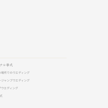
ナル挙式
の場所でのウエディング
ージャンプウエディング
プウエディング
挙式