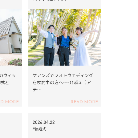
ズのウィッ
ケアンズでフォトウェディング
挙式と
を検討中の方へ---介添え（ア
テ…
AD MORE
READ MORE
2026.04.22
#結婚式