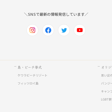
＼SNSで最新の情報発信しています／
島・ビーチ挙式
オリジ
ケワラビーチリゾート
思い出
ド
フィッツロイ島
バンジ
キャン
LGBT