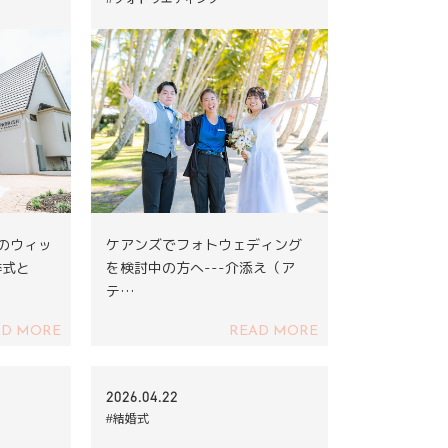
ズのウィッ
ケアンズでフォトウェディング
挙式と
を検討中の方へ---介添え（ア
テ…
AD MORE
READ MORE
2026.04.22
#結婚式