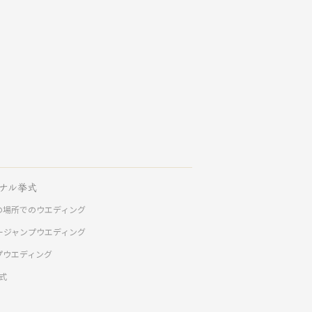
ナル挙式
の場所でのウエディング
ージャンプウエディング
プウエディング
挙式