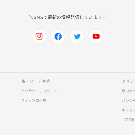
＼SNSで最新の情報発信しています／
島・ビーチ挙式
オリジ
ケワラビーチリゾート
思い出
ド
フィッツロイ島
バンジ
キャン
LGBT