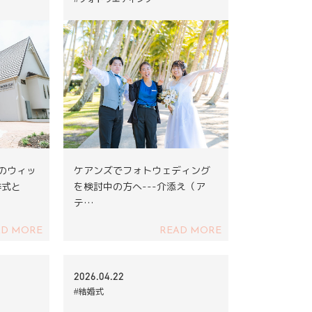
ズのウィッ
ケアンズでフォトウェディング
挙式と
を検討中の方へ---介添え（ア
テ…
AD MORE
READ MORE
2026.04.22
#結婚式