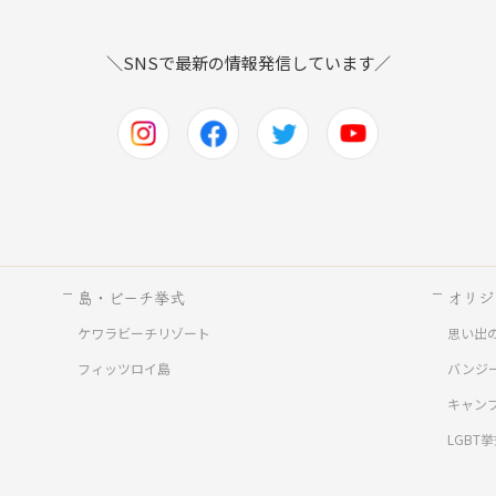
＼SNSで最新の情報発信しています／
島・ビーチ挙式
オリジ
ケワラビーチリゾート
思い出
ド
フィッツロイ島
バンジ
キャン
LGBT