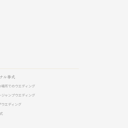
ナル挙式
の場所でのウエディング
ージャンプウエディング
プウエディング
挙式