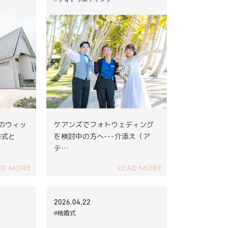
ズのウィッ
ケアンズでフォトウェディング
挙式と
を検討中の方へ---介添え（ア
テ…
AD MORE
READ MORE
2026.04.22
#結婚式