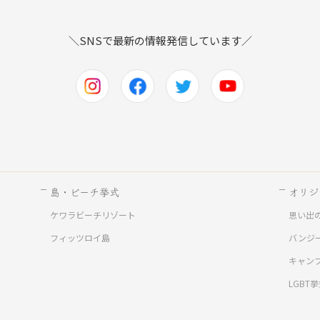
＼SNSで最新の情報発信しています／
島・ビーチ挙式
オリジ
ケワラビーチリゾート
思い出
ド
フィッツロイ島
バンジ
キャン
LGBT