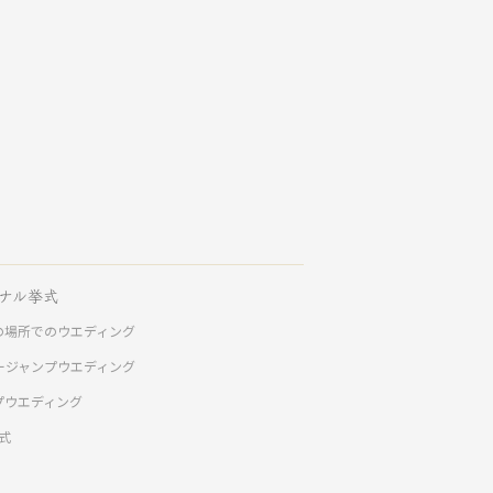
ナル挙式
の場所でのウエディング
ージャンプウエディング
プウエディング
挙式