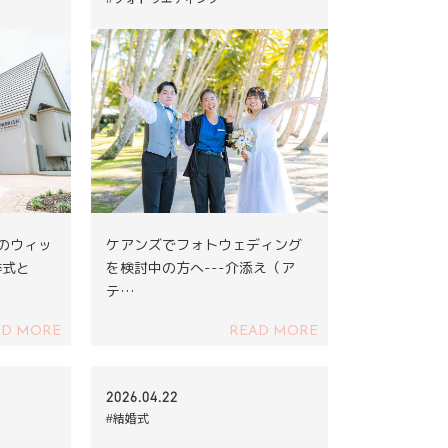
ズのウィッ
ケアンズでフォトウェディング
挙式と
を検討中の方へ---介添え（ア
テ…
AD MORE
READ MORE
2026.04.22
#結婚式