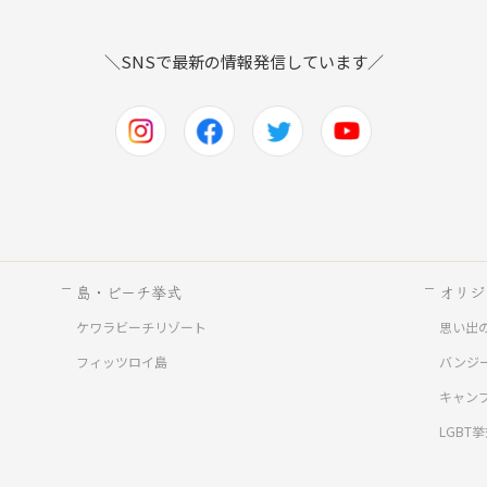
＼SNSで最新の情報発信しています／
島・ビーチ挙式
オリジ
ケワラビーチリゾート
思い出
ド
フィッツロイ島
バンジ
キャン
LGBT