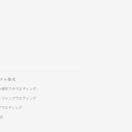
ナル挙式
の場所でのウエディング
ージャンプウエディング
プウエディング
挙式