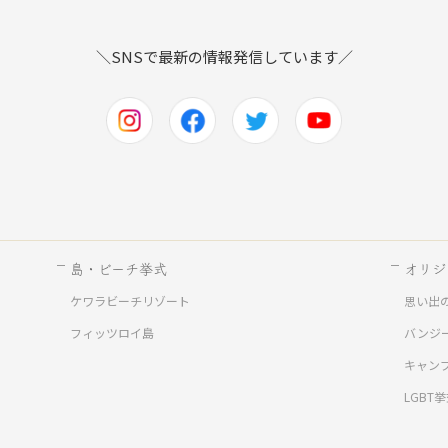
＼SNSで最新の情報発信しています／
島・ビーチ挙式
オリジ
ケワラビーチリゾート
思い出
ド
フィッツロイ島
バンジ
キャン
LGBT