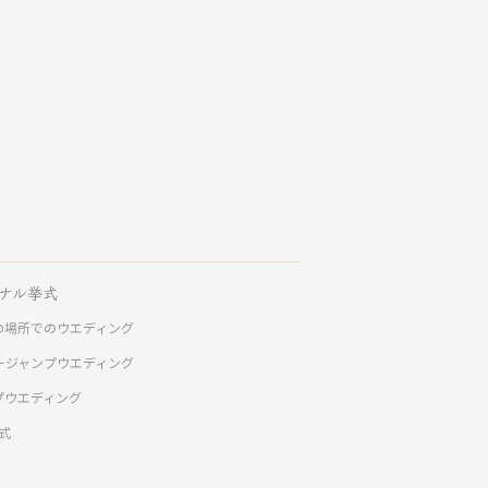
ナル挙式
の場所でのウエディング
ージャンプウエディング
プウエディング
挙式