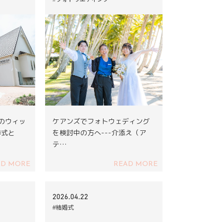
ズのウィッ
ケアンズでフォトウェディング
挙式と
を検討中の方へ---介添え（ア
テ…
AD MORE
READ MORE
2026.04.22
#結婚式